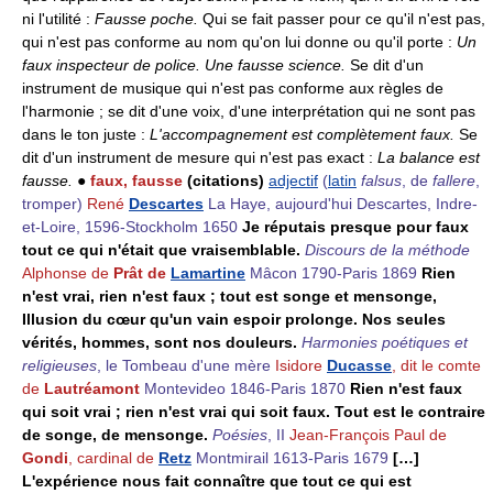
ni l'utilité :
Fausse poche.
Qui se fait passer pour ce qu'il n'est pas,
qui n'est pas conforme au nom qu'on lui donne ou qu'il porte :
Un
faux inspecteur de police.
Une fausse science.
Se dit d'un
instrument de musique qui n'est pas conforme aux règles de
l'harmonie ; se dit d'une voix, d'une interprétation qui ne sont pas
dans le ton juste :
L'accompagnement est complètement faux.
Se
dit d'un instrument de mesure qui n'est pas exact :
La balance est
fausse.
●
faux, fausse
(citations)
adjectif
(
latin
falsus
, de
fallere
,
tromper)
René
Descartes
La Haye, aujourd'hui Descartes, Indre-
et-Loire, 1596-Stockholm 1650
Je réputais presque pour faux
tout ce qui n'était que vraisemblable.
Discours de la méthode
Alphonse de
Prât de
Lamartine
Mâcon 1790-Paris 1869
Rien
n'est vrai, rien n'est faux ; tout est songe et mensonge,
Illusion du cœur qu'un vain espoir prolonge. Nos seules
vérités, hommes, sont nos douleurs.
Harmonies poétiques et
religieuses
, le Tombeau d'une mère
Isidore
Ducasse
, dit le comte
de
Lautréamont
Montevideo 1846-Paris 1870
Rien n'est faux
qui soit vrai ; rien n'est vrai qui soit faux. Tout est le contraire
de songe, de mensonge.
Poésies
, II
Jean-François Paul de
Gondi
, cardinal de
Retz
Montmirail 1613-Paris 1679
[…]
L'expérience nous fait connaître que tout ce qui est