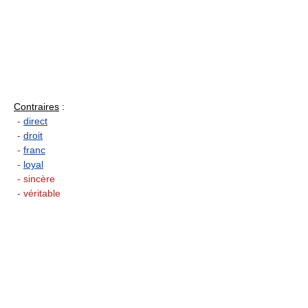
Contraires
:
-
direct
-
droit
-
franc
-
loyal
- sincère
- véritable