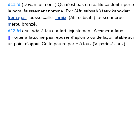
d11./d
(Devant un nom.) Qui n'est pas en réalité ce dont il porte
le nom; faussement nommé. Ex.: (Afr. subsah.) faux kapokier:
fromager
; fausse caille:
turnix
; (Afr. subsah.) fausse morue:
m
érou bronzé.
d12./d
Loc.
adv.
à faux: à tort, injustement. Accuser à faux.
||
Porter à faux: ne pas reposer d'aplomb ou de façon stable sur
un point d'appui. Cette poutre porte à faux (V. porte-à-faux).