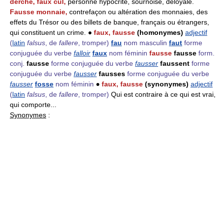
derche, faux cul,
personne hypocrite, sournoise, déloyale.
Fausse monnaie,
contrefaçon ou altération des monnaies, des
effets du Trésor ou des billets de banque, français ou étrangers,
qui constituent un crime. ●
faux, fausse
(homonymes)
adjectif
(
latin
falsus
, de
fallere
, tromper)
fau
nom masculin
faut
forme
conjuguée du verbe
falloir
faux
nom féminin
fausse
fausse
form.
conj.
fausse
forme conjuguée du verbe
fausser
faussent
forme
conjuguée du verbe
fausser
fausses
forme conjuguée du verbe
fausser
fosse
nom féminin
●
faux, fausse
(synonymes)
adjectif
(
latin
falsus
, de
fallere
, tromper)
Qui est contraire à ce qui est vrai,
qui comporte...
Synonymes
: