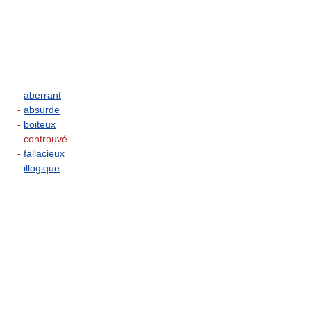
-
aberrant
-
absurde
-
boiteux
- controuvé
-
fallacieux
-
illogique