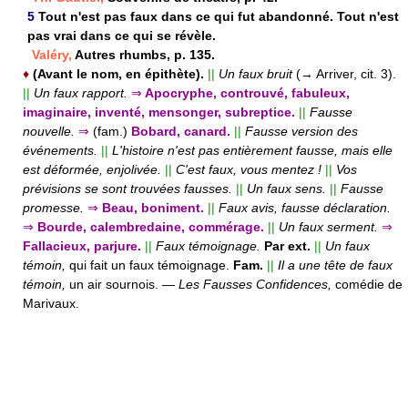
5
Tout n'est pas faux dans ce qui fut abandonné. Tout n'est
pas vrai dans ce qui se révèle.
Valéry,
Autres rhumbs, p. 135.
♦
(Avant le nom, en épithète).
||
Un faux bruit
(→ Arriver, cit. 3).
||
Un faux rapport.
⇒
Apocryphe, controuvé, fabuleux,
imaginaire, inventé, mensonger, subreptice.
||
Fausse
nouvelle.
⇒
(fam.)
Bobard, canard.
||
Fausse version des
événements.
||
L'histoire n'est pas entièrement fausse, mais elle
est déformée, enjolivée.
||
C'est faux, vous mentez !
||
Vos
prévisions se sont trouvées fausses.
||
Un faux sens.
||
Fausse
promesse.
⇒
Beau, boniment.
||
Faux avis, fausse déclaration.
⇒
Bourde, calembredaine, commérage.
||
Un faux serment.
⇒
Fallacieux, parjure.
||
Faux témoignage.
Par ext.
||
Un faux
témoin,
qui fait un faux témoignage.
Fam.
||
Il a une tête de faux
témoin,
un air sournois.
—
Les Fausses Confidences,
comédie de
Marivaux.