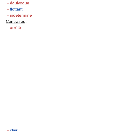
- équivoque
-
flottant
- indéterminé
Contraires
:
- arrêté
-
clair