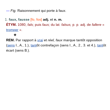
—
Fig.
Raisonnement qui porte à faux.
1.
faux, fausse
[fo, fos]
adj.
et
n. m.
ÉTYM.
1080,
fals;
puis
faus;
du lat.
falsus,
p. p. adj. de
fallere
«
tromper
».
❖
REM.
Par rapport à
vrai
et
réel, faux
marque tantôt opposition
(
sens
I., A., 1.),
tant
ôt contrefaçon (sens I., A., 2., 3. et 4.),
tant
ôt
écart (sens B.).