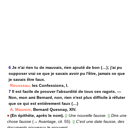
6
Je n'ai rien tu de mauvais, rien ajouté de bon (…); j'ai pu
supposer vrai ce que je savais avoir pu l'être, jamais ce que
je savais être faux.
Rousseau,
les Confessions, I.
7
Il est facile de prouver l'absurdité de tous ces ragots. —
Non, mon ami Bernard, non, rien n'est plus difficile à réfuter
que ce qui est entièrement faux (…)
A. Maurois,
Bernard Quesnay, XIV.
♦
(En épithète, après le nom).
||
Une nouvelle fausse.
||
Dire une
chose fausse
(→ Avantage, cit. 55).
||
C'est une date fausse, des
documents nouveaux le prouvent.