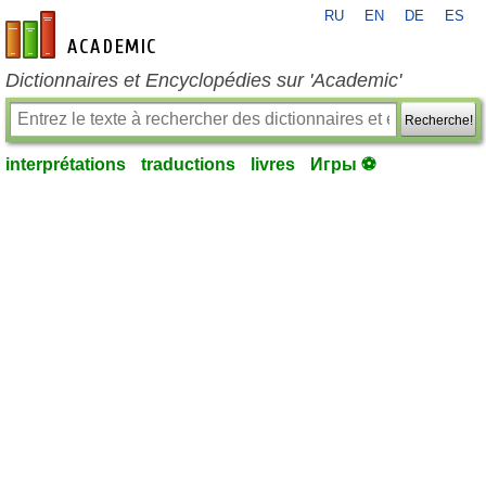
RU
EN
DE
ES
fr-academic.com
Dictionnaires et Encyclopédies sur 'Academic'
Recherche!
interprétations
traductions
livres
Игры ⚽