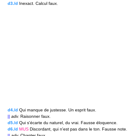
d3./d
Inexact. Calcul faux.
d4./d
Qui manque de justesse. Un esprit faux.
||
adv.
Raisonner faux.
d5./d
Qui s'écarte du naturel, du vrai. Fausse éloquence.
d6./d
MUS
Discordant, qui n'est pas dans le ton. Fausse note.
||
adv.
Chanter faux.