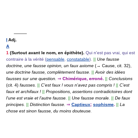
———
I
Adj.
A
1
(Surtout avant le nom, en épithète).
Qui n'est pas vrai, qui est
contraire à la vérité (
pensable
,
constatable
).
||
Une fausse
doctrine, une fausse opinion, un faux axiome
(→ Cause, cit. 32),
une doctrine fausse, complètement fausse.
||
Avoir des idées
fausses sur une question.
⇒
Chimérique, erroné.
||
Conclusions
(cit. 4)
fausses.
||
C'est faux ! vous n'avez pas compris !
||
C'est
faux et archifaux !
||
Propositions, assertions contradictoires dont
l'une est vraie et l'autre fausse.
||
Une fausse morale.
||
De faux
principes.
||
Distinction fausse.
⇒
Captieux
;
sophisme
.
||
La
chose est sinon fausse, du moins douteuse.