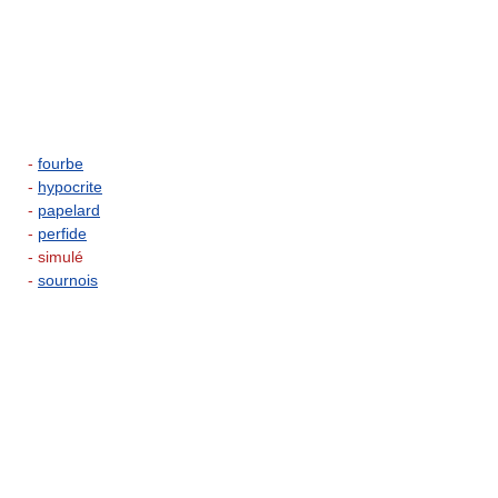
-
fourbe
-
hypocrite
-
papelard
-
perfide
- simulé
-
sournois