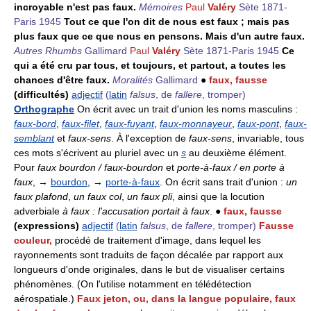
incroyable n'est pas faux.
Mémoires
Paul
Valéry
Sète 1871-
Paris 1945
Tout ce que l'on dit de nous est faux ; mais pas
plus faux que ce que nous en pensons. Mais d'un autre faux.
Autres Rhumbs
Gallimard
Paul
Valéry
Sète 1871-Paris 1945
Ce
qui a été cru par tous, et toujours, et partout, a toutes les
chances d'être faux.
Moralités
Gallimard
●
faux, fausse
(difficultés)
adjectif
(
latin
falsus
, de
fallere
, tromper)
Orthographe
On écrit avec un trait d'union les noms masculins :
faux-bord
,
faux-filet
,
faux-fuyant
,
faux-monnayeur
,
faux-pont
,
faux-
semblant
et
faux-sens
. À l'exception de
faux-sens
, invariable, tous
ces mots s'écrivent au pluriel avec un
s
au deuxième élément.
Pour
faux bourdon / faux-bourdon
et
porte-à-faux / en porte à
faux
, →
bourdon
, →
porte-à-faux
. On écrit sans trait d'union :
un
faux plafond
,
un faux col
,
un faux pli
, ainsi que la locution
adverbiale
à faux : l'accusation portait à faux
. ●
faux, fausse
(expressions)
adjectif
(
latin
falsus
, de
fallere
, tromper)
Fausse
couleur,
procédé de traitement d'image, dans lequel les
rayonnements sont traduits de façon décalée par rapport aux
longueurs d'onde originales, dans le but de visualiser certains
phénomènes. (On l'utilise notamment en télédétection
aérospatiale.)
Faux jeton, ou, dans la langue populaire, faux